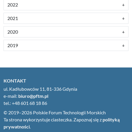
2022
2021
2020
2019
KONTAKT
ul. Kadłubowców 11, 81-336 Gdynia
e-mail:
biuro@pftm.pl
tel.: +48 601 68 18 86
© 2019–2026 Polskie Forum Technologii Morskich
Ta strona wykorzystuje ciasteczka. Zapoznaj się z
polityką
prywatności
.