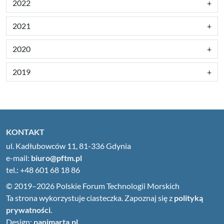
2022
2021
2020
2019
KONTAKT
ul. Kadłubowców 11, 81-336 Gdynia
e-mail:
biuro@pftm.pl
tel.: +48 601 68 18 86
© 2019–2026 Polskie Forum Technologii Morskich
Ta strona wykorzystuje ciasteczka. Zapoznaj się z
polityką
prywatności
.
Design:
panimarta.pl